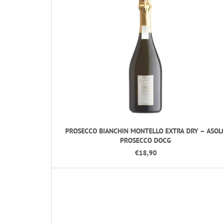
I
T
A
J
T
E
V
PROSECCO BIANCHIN MONTELLO EXTRA DRY – ASOL
N
PROSECCO DOCG
€18,90
A
Š
O
M