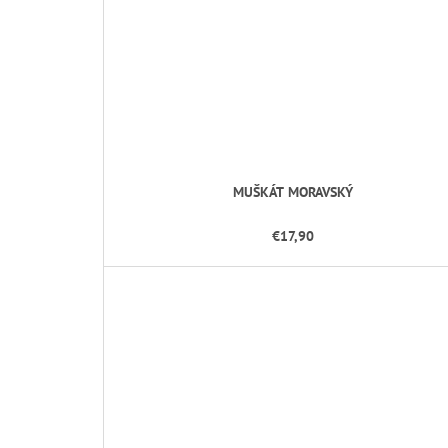
O
B
C
H
O
MUŠKÁT MORAVSKÝ
D
€17,90
E