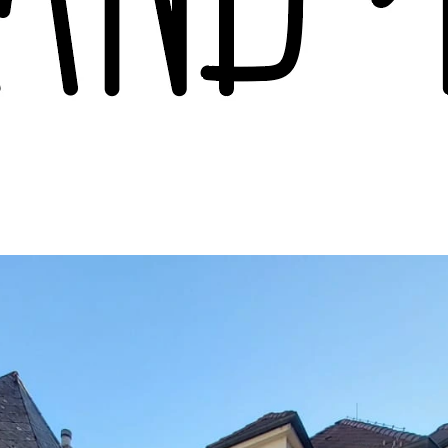
BRUT
BRUT – ASOLO P
€18,90
€18,90