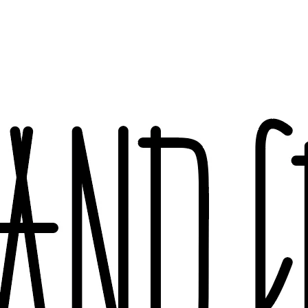
ČO POTREBUJETE NÁJSŤ?
HĽADAŤ
ODPORÚČAME
PROSECCO BIANCHIN MONTELLO ROSÉ
PROSECCO BIAN