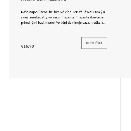
Naše najobľúbenejšie šumivé víno. Tekutá láska! Ľahký a
svieži muškát žltý vo verzii frizzante. Frizzante dosýtené
prírodnými bublinkami. Vo vôni dominuje baza, hruška a...
Skladom
DO KOŠÍKA
€16,90