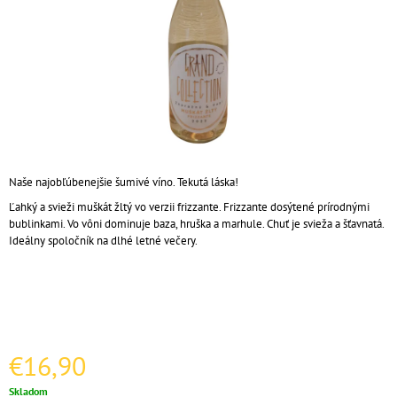
Á
J
S
Ť
?
Naše najobľúbenejšie šumivé víno. Tekutá láska!
HĽADAŤ
Ľahký a svieži muškát žltý vo verzii frizzante. Frizzante dosýtené prírodnými
bublinkami. Vo vôni dominuje baza, hruška a marhule. Chuť je svieža a šťavnatá.
Ideálny spoločník na dlhé letné večery.
O
D
P
O
R
€16,90
Ú
Č
Jednotková
Skladom
A