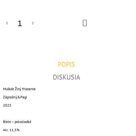
cena:
M
E
DO
SOLARIS
KOŠÍKA
€18,90
POPIS
DISKUSIA
Muškát Žltý frizzante
Zápražný&Pagi
2025
Biele – polosladké
Alc. 11,5%