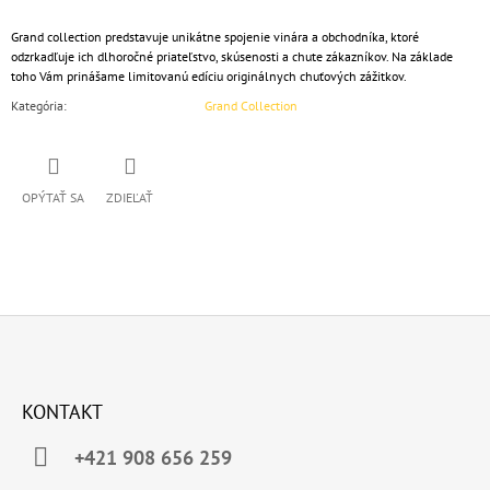
Grand collection predstavuje unikátne spojenie vinára a obchodníka, ktoré
odzrkadľuje ich dlhoročné priateľstvo, skúsenosti a chute zákazníkov. Na základe
toho Vám prinášame limitovanú edíciu originálnych chuťových zážitkov.
Kategória
:
Grand Collection
OPÝTAŤ SA
ZDIEĽAŤ
Z
Á
KONTAKT
P
Ä
+421 908 656 259
T