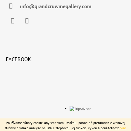
I
info@grandcruwinegallery.com
E
Facebook
Instagram
FACEBOOK
© 2026 Grand Cru Wine Gallery. Všetky práva
Vytvoril Shoptet
Používame súbory cookie, aby sme vám umožnili pohodlné prehliadanie webovej
vyhradené.
stránky a vďaka analýze neustále zlepšovali jej funkcie, výkon a použiteľnosť.
Viac